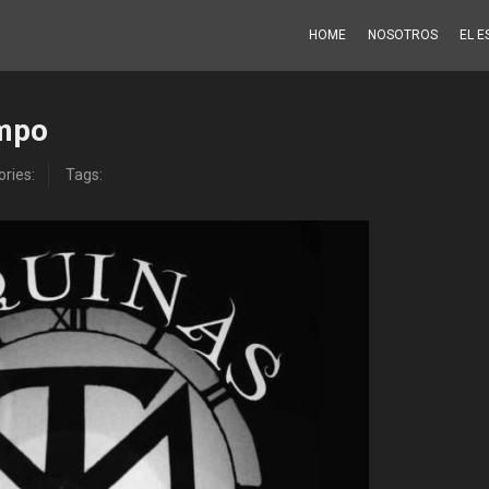
HOME
NOSOTROS
EL E
empo
ries:
Tags: