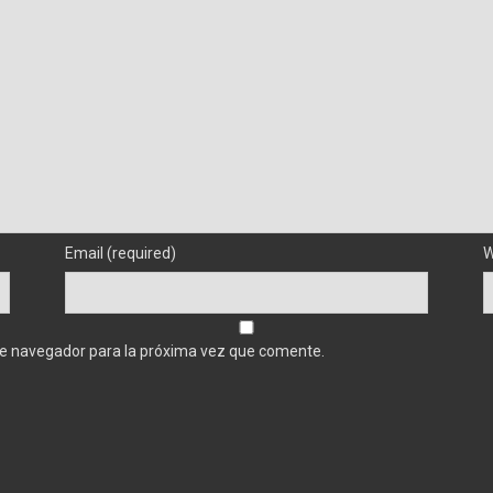
Email (required)
W
te navegador para la próxima vez que comente.